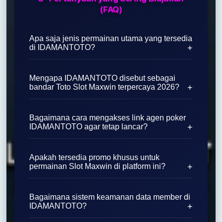
(FAQ)
Apa saja jenis permainan utama yang tersedia
di IDAMANTOTO?
Mengapa IDAMANTOTO disebut sebagai
bandar Toto Slot Maxwin terpercaya 2026?
Bagaimana cara mengakses link agen poker
IDAMANTOTO agar tetap lancar?
Apakah tersedia promo khusus untuk
permainan Slot Maxwin di platform ini?
Bagaimana sistem keamanan data member di
IDAMANTOTO?