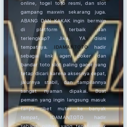
online, togel toto resmi, dan slot
gampang maxwin sekarang juga.
ABANG DAN KAKAK ingin bermain
di platform terbaik dan
terlengkap? Jika, YA disini
tempatnya.
hadir
IDAMANTOTO
sebagai link agen poker dan
bandar toto slot paling gacor yang
tetap dicari karena aksesnya cepat,
jalurnya stabil, dan tampilannya
sangat nyaman dipakai. Buat
pemain yang ingin langsung masuk
tanpa ribet muter ke banyak
tempat, IDAMANTOTO hadir
sebagai pilihan yang tepat untuk