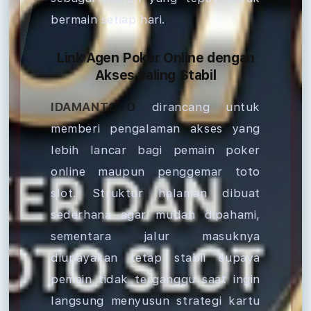
bermain setiap hari.
Link Agen Poker Online dengan
Akses paling Stabil
IDAMANTOTO
dirancang untuk
memberi pengalaman akses yang
lebih lancar bagi pemain poker
online maupun penggemar toto
slot. Struktur halaman dibuat
sederhana agar mudah dipahami,
sementara jalur masuknya
diupayakan tetap stabil supaya
pemain tidak terganggu saat ingin
langsung menyusun strategi kartu